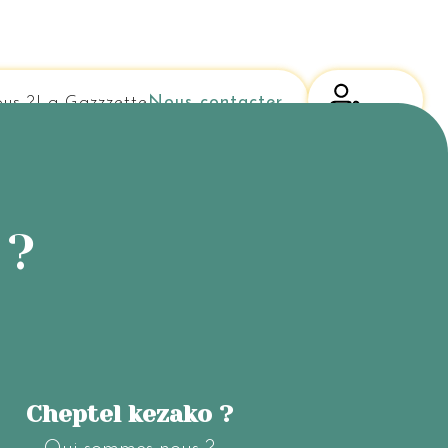
us ?
La Gazzzette
Nous contacter
 ?
Cheptel kezako ?