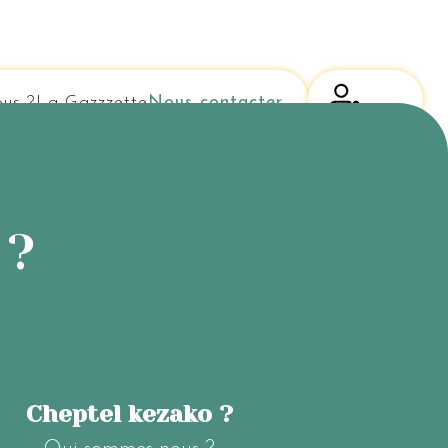
us ?
La Gazzzette
Nous contacter
 ?
Cheptel kezako ?